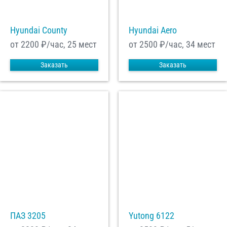
Hyundai County
Hyundai Aero
С
Политикой конфиденциальности
ознакомлен(а), даю согласие на
обработку моих Персональных данных
от 2200
₽/час, 25 мест
от 2500
₽/час, 34 мест
Отправить заказ
Заказать
Заказать
ПАЗ 3205
Yutong 6122