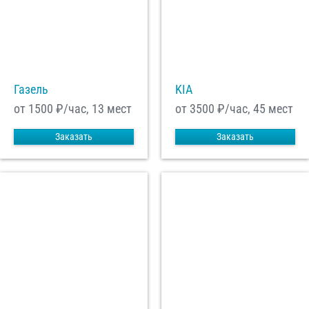
С
Политикой конфиденциальности
ознакомлен(а), даю согласие на
обработку моих Персональных данных
Отправить заказ
Газель
KIA
от 1500
₽/час, 13 мест
от 3500
₽/час, 45 мест
Заказать
Заказать