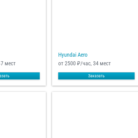
Hyundai Aero
47 мест
от 2500
₽/час, 34 мест
азать
Заказать