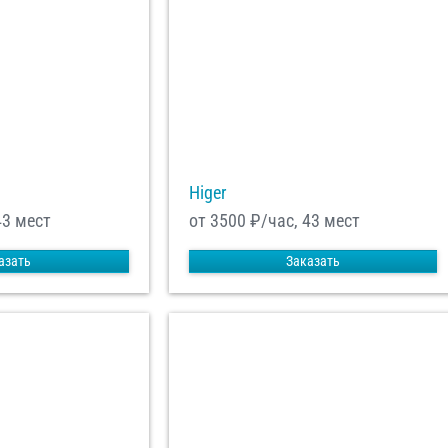
Higer
43 мест
от 3500
₽/час, 43 мест
азать
Заказать
енциальности
ознакомлен(а), даю
отку моих Персональных данных
равить заказ