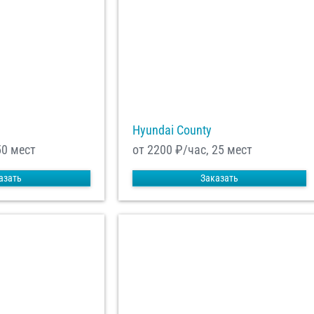
Hyundai County
50 мест
от 2200
₽/час, 25 мест
азать
Заказать