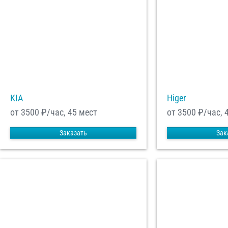
KIA
Higer
от 3500
₽/час, 45 мест
от 3500
₽/час, 
Заказать
Зак
С
Политикой конфид
согласие на обраб
Отп