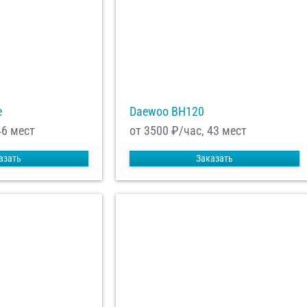
e
Daewoo ВН120
46 мест
от 3500
₽/час, 43 мест
азать
Заказать