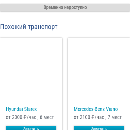
Временно недоступно
С
Политикой конфиденциальности
ознакомлен(а), даю согласие на
обработку моих Персональных данных
Похожий транспорт
Отправить заказ
Hyundai Starex
Mercedes-Benz Viano
от 2000
₽/час , 6 мест
от 2100
₽/час , 7 мест
Заказать
Заказать